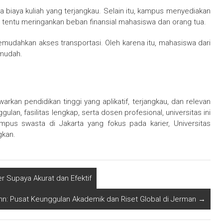
a biaya kuliah yang terjangkau. Selain itu, kampus menyediakan
i tentu meringankan beban finansial mahasiswa dan orang tua.
 memudahkan akses transportasi. Oleh karena itu, mahasiswa dari
mudah.
an pendidikan tinggi yang aplikatif, terjangkau, dan relevan
lan, fasilitas lengkap, serta dosen profesional, universitas ini
mpus swasta di Jakarta yang fokus pada karier, Universitas
gkan.
r Supaya Akurat dan Efektif
onn: Pusat Keunggulan Akademik dan Riset Global di Jerman
→