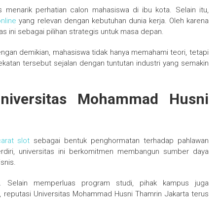
menarik perhatian calon mahasiswa di ibu kota. Selain itu,
nline
yang relevan dengan kebutuhan dunia kerja. Oleh karena
s ini sebagai pilihan strategis untuk masa depan.
 Dengan demikian, mahasiswa tidak hanya memahami teori, tetapi
tan tersebut sejalan dengan tuntutan industri yang semakin
Universitas Mohammad Husni
arat slot
sebagai bentuk penghormatan terhadap pahlawan
rdiri, universitas ini berkomitmen membangun sumber daya
snis.
at. Selain memperluas program studi, pihak kampus juga
tu, reputasi Universitas Mohammad Husni Thamrin Jakarta terus