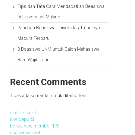
Tips dan Tata Cara Mendapatkan Beasiswa
di Universitas Malang
Panduan Beasiswa Universitas Trunojoyo
Madura Terbaru
3 Beasiswa UNM untuk Calon Mahasiswa
Baru Wajib Tahu
Recent Comments
Tidak ada komentar untuk ditampilkan.
slot bet kecil
slot depo 5k
bonus new member 100
spaceman slot