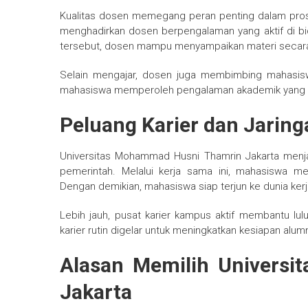
Kualitas dosen memegang peran penting dalam pros
menghadirkan dosen berpengalaman yang aktif di bid
tersebut, dosen mampu menyampaikan materi secara
Selain mengajar, dosen juga membimbing mahasisw
mahasiswa memperoleh pengalaman akademik yang m
Peluang Karier dan Jarin
Universitas Mohammad Husni Thamrin Jakarta menjal
pemerintah. Melalui kerja sama ini, mahasiswa 
Dengan demikian, mahasiswa siap terjun ke dunia kerja
Lebih jauh, pusat karier kampus aktif membantu lu
karier rutin digelar untuk meningkatkan kesiapan alumn
Alasan Memilih Univers
Jakarta