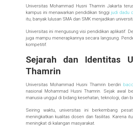
Universitas Mohammad Husni Thamrin Jakarta terus 
kampus ini menawarkan pendidikan tinggi
judi dadu o
itu, banyak lulusan SMA dan SMK menjadikan universita
Universitas ini mengusung visi pendidikan aplikatif.
juga mampu menerapkannya secara langsung. Pendeka
kompetitif.
Sejarah dan Identitas 
Thamrin
Universitas Mohammad Husni Thamrin berdiri
bacc
nasional Mohammad Husni Thamrin. Sejak awal be
manusia unggul di bidang kesehatan, teknologi, dan bi
Seiring waktu, universitas ini berkembang pes
meningkatkan kualitas dosen dan fasilitas. Karena i
meningkat di kalangan masyarakat.