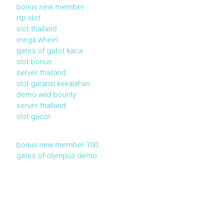
bonus new member
rtp slot
slot thailand
mega wheel
gates of gatot kaca
slot bonus
server thailand
slot garansi kekalahan
demo wild bounty
server thailand
slot gacor
bonus new member 100
gates of olympus demo