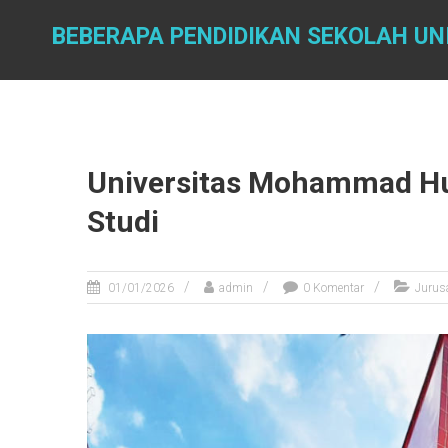
Skip
to
BEBERAPA PENDIDIKAN SEKOLAH UNI
content
Universitas Mohammad Hu
Studi
01/01/2026
admin
0 Komentar
Jurus