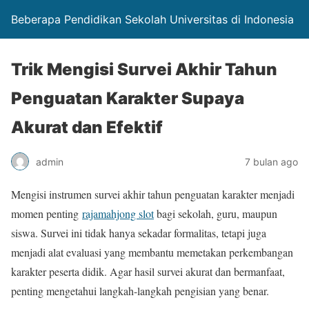
Beberapa Pendidikan Sekolah Universitas di Indonesia
Trik Mengisi Survei Akhir Tahun
Penguatan Karakter Supaya
Akurat dan Efektif
admin
7 bulan ago
Mengisi instrumen survei akhir tahun penguatan karakter menjadi
momen penting
rajamahjong slot
bagi sekolah, guru, maupun
siswa. Survei ini tidak hanya sekadar formalitas, tetapi juga
menjadi alat evaluasi yang membantu memetakan perkembangan
karakter peserta didik. Agar hasil survei akurat dan bermanfaat,
penting mengetahui langkah-langkah pengisian yang benar.