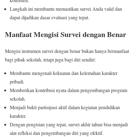
konsisten.
Langkah ini membantu memastikan survei Anda valid dan
dapat dijadikan dasar evaluasi yang tepat.
Manfaat Mengisi Survei dengan Benar
Mengisi instrumen survei dengan benar bukan hanya bermanfaat
bagi pihak sekolah, tetapi juga bagi diri sendiri:
Membantu mengenali kekuatan dan kelemahan karakter
pribadi.
Memberikan kontribusi nyata dalam pengembangan program
sekolah.
Menjadi bukti partisipasi aktif dalam kegiatan pendidikan
karakter.
Dengan pengisian yang tepat, survei akhir tahun bisa menjadi
alat refleksi dan pengembangan diri yang efektif.