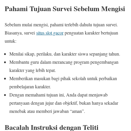
Pahami Tujuan Survei Sebelum Mengisi
Sebelum mulai mengisi, pahami terlebih dahulu tujuan survei.
Biasanya, survei
situs slot gacor
penguatan karakter bertujuan
untuk:
Menilai sikap, perilaku, dan karakter siswa sepanjang tahun.
Membantu guru dalam merancang program pengembangan
karakter yang lebih tepat.
Memberikan masukan bagi pihak sekolah untuk perbaikan
pembelajaran karakter.
Dengan memahami tujuan ini, Anda dapat menjawab
pertanyaan dengan jujur dan objektif, bukan hanya sekadar
menebak atau memberi jawaban “aman”.
Bacalah Instruksi dengan Teliti