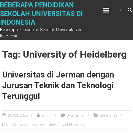
Skip
BEBERAPA PENDIDIKAN
to
SEKOLAH UNIVERSITAS DI
content
INDONESIA
Beberapa Pendidikan Sekolah Universitas di
Indonesia
Tag: University of Heidelberg
Universitas di Jerman dengan
Jurusan Teknik dan Teknologi
Terunggul
29/03/2025
admin
0 Komentar
Universitas
,
Leibniz Universität Hannover
University of Heidelberg