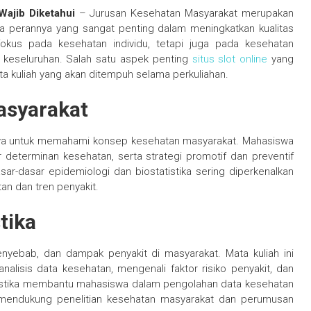
Wajib Diketahui
– Jurusan Kesehatan Masyarakat merupakan
na perannya yang sangat penting dalam meningkatkan kualitas
fokus pada kesehatan individu, tetapi juga pada kesehatan
 keseluruhan. Salah satu aspek penting
situs slot online
yang
ata kuliah yang akan ditempuh selama perkuliahan.
asyarakat
iswa untuk memahami konsep kesehatan masyarakat. Mahasiswa
or determinan kesehatan, serta strategi promotif dan preventif
ar-dasar epidemiologi dan biostatistika sering diperkenalkan
 dan tren penyakit.
tika
enyebab, dan dampak penyakit di masyarakat. Mata kuliah ini
alisis data kesehatan, mengenali faktor risiko penyakit, dan
tistika membantu mahasiswa dalam pengolahan data kesehatan
k mendukung penelitian kesehatan masyarakat dan perumusan