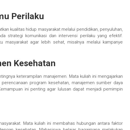
mu Perilaku
an kualitas hidup masyarakat melalui pendidikan, penyuluhan,
a strategi komunikasi dan intervensi perilaku yang efektif.
u masyarakat agar lebih sehat, misalnya melalui kampanye
men Kesehatan
ingnya keterampilan manajemen. Mata kuliah ini mengajarkan
an, perencanaan program kesehatan, manajemen sumber daya
 Kemampuan ini penting agar lulusan dapat menjadi pemimpin
asyarakat. Mata kuliah ini membahas hubungan antara faktor
ah dengan kesehatan. Mahasiswa belajar bagaimana melakukan