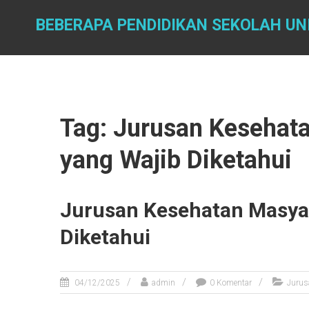
Skip
to
BEBERAPA PENDIDIKAN SEKOLAH UNI
content
Tag: Jurusan Kesehat
yang Wajib Diketahui
Jurusan Kesehatan Masyar
Diketahui
04/12/2025
admin
0 Komentar
Jurus