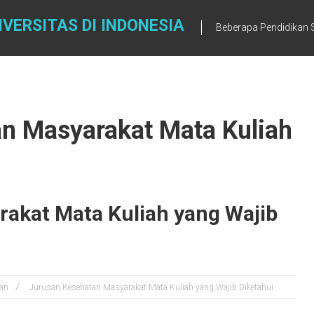
VERSITAS DI INDONESIA
Beberapa Pendidikan S
an Masyarakat Mata Kuliah
akat Mata Kuliah yang Wajib
an
Jurusan Kesehatan Masyarakat Mata Kuliah yang Wajib Diketahui